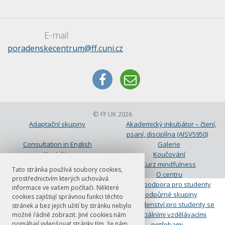
E-mail
poradenskecentrum@ff.cuni.cz
© FF UK 2026
Adaptační skupiny
Akademický inkubátor – čtení,
psaní, disciplína (AISV5950)
Consultation in English
Galerie
Kontakty
Koučování
Koučování
Kurz mindfulness
Tato stránka používá soubory cookies,
Mapa
O centru
prostřednictvím kterých uchovává
Objednání
Peer podpora pro studenty
informace ve vašem počítači. Některé
Podpůrná skupina pro studenty-
Podpůrné skupiny
cookies zajišťují správnou funkci těchto
rodiče
Poradenství pro studenty se
stránek a bez jejich užití by stránku nebylo
speciálními vzdělávacími
možné řádně zobrazit. Jiné cookies nám
pomáhají vylepšovat stránky tím, že nám
potřebami