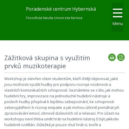
Poradenské centrum Hybernská
Filozofická fakulta Univerzita Karlova
Menu
Zážitková skupina s využitím
prvků muzikoterapie
Workshop je otevřen všem studentům, kteří chtějí objevovat, jaké
jsou možnosti využití hudby pro podporu rozvoje osobnosti a
vlastních komunikačních schopností. Seznámíme se s tím, jak mohou
hudební hry, improvizace na jednoduché hudební nástroje a
poslech hudby přispívat k lepšímu sebepoznání, ke schopnosti
sebevyjádření i k rozvoji empatie a jak mohou účinně pomáhat při
zpracovávání emocí, obnově duševních sil a relaxaci. Pro účast na
workshopu není třeba umět hrát na hudební nástroj či být jakkoliv
hudebně vzdělán. Důležitá je pouze chuť hrát si, tvořit a