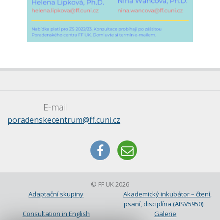
E-mail
poradenskecentrum@ff.cuni.cz
© FF UK 2026
Adaptační skupiny
Akademický inkubátor – čtení,
psaní, disciplína (AISV5950)
Consultation in English
Galerie