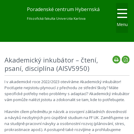
Poradenské centrum Hybernská
Filozofická fakulta Univerzita Karlova
Menu
Akademický inkubátor – čtení,
psaní, disciplína (AISV5950)
I v akademické roce 2022/2023 otevíráme Akademický inkubátor!
Pociťujete nejistotu plynoucí z přechodu ze střední školy? Máte
specifické potřeby nebo problémy s adaptací? Akademický inkubátor
vám pomůže nalézt jistotu a zdokonalit se tam, kde to potřebujete.
Hlavním cílem předmětu je nácvik a osvojení základních dovedností
a návyků nezbytných pro úspěšné studium na FF UK. Zaměřujeme se
na studijně-pracovní návyky a osobnostní rozvoj (plánování, stres,
prokrastinace apod.). A postupně také rozvíjíme a prohlubujeme