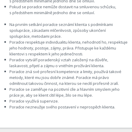
s předstihem minimálně jednoho dne se omluví.
Pokud se poradce nemůže dostavit na smluvenou schůzku,
s předstihem minimálně jednoho dne se omluví.
Na prvním setkání poradce seznámí klienta s podmínkami
spolupráce, zásadami mlčenlivosti, způsoby ukončení
spolupráce, metodami práce.
Poradce respektuje individualitu klienta, nehodnotí ho, respektuje
jeho hodnoty, postoje, zájmy, práva. Přistupuje ke každému
klientovi s respektem k jeho jedinečnosti.
Poradce vytváří poradenský vztah založený na důvěře,
laskavosti, přijetí a zájmu o vnitřním prožívání klienta.
Poradce zná své profesní kompetence a limity, používá takové
metody, které mu jsou dobře známé. Poradce má právo
odmítnout takovou činnost, na kterou se necítí profesně zralí.
Poradce se zaměřuje na pozitivní cíle a hlavním smyslem jeho
práce je, aby se klient cítil lépe, žilo se mu lépe.
Poradce využívá supervize.
Poradce nezneužije svého postavení v neprospěch klienta.