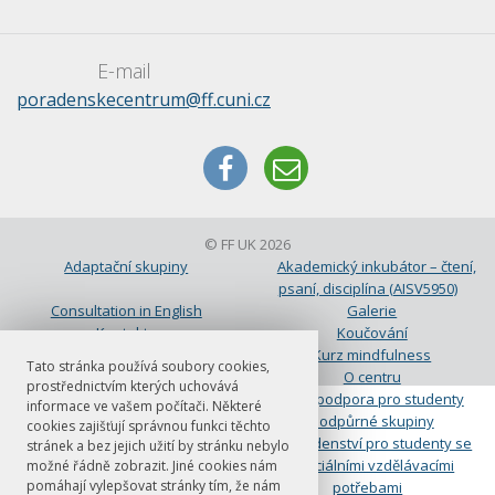
E-mail
poradenskecentrum@ff.cuni.cz
© FF UK 2026
Adaptační skupiny
Akademický inkubátor – čtení,
psaní, disciplína (AISV5950)
Consultation in English
Galerie
Kontakty
Koučování
Koučování
Kurz mindfulness
Tato stránka používá soubory cookies,
Mapa
O centru
prostřednictvím kterých uchovává
Objednání
Peer podpora pro studenty
informace ve vašem počítači. Některé
Podpůrná skupina pro studenty-
Podpůrné skupiny
cookies zajišťují správnou funkci těchto
rodiče
Poradenství pro studenty se
stránek a bez jejich užití by stránku nebylo
speciálními vzdělávacími
možné řádně zobrazit. Jiné cookies nám
pomáhají vylepšovat stránky tím, že nám
potřebami