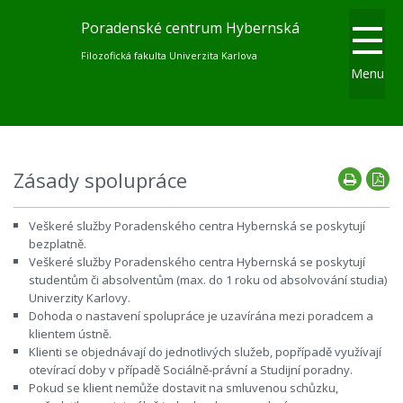
Poradenské centrum Hybernská
Filozofická fakulta Univerzita Karlova
Menu
Zásady spolupráce
Veškeré služby Poradenského centra Hybernská se poskytují
bezplatně.
Veškeré služby Poradenského centra Hybernská se poskytují
studentům či absolventům (max. do 1 roku od absolvování studia)
Univerzity Karlovy.
Dohoda o nastavení spolupráce je uzavírána mezi poradcem a
klientem ústně.
Klienti se objednávají do jednotlivých služeb, popřípadě využívají
otevírací doby v případě Sociálně-právní a Studijní poradny.
Pokud se klient nemůže dostavit na smluvenou schůzku,