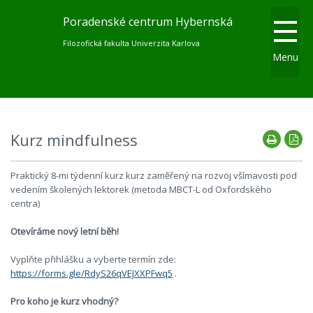
Poradenské centrum Hybernská
Filozofická fakulta Univerzita Karlova
Menu
Kurz mindfulness
Praktický 8-mi týdenní kurz kurz zaměřený na rozvoj všímavosti pod
vedením školených lektorek (metoda MBCT-L od Oxfordského
centra)
Otevíráme nový letní běh!
Vyplňte přihlášku a vyberte termín zde:
https://forms.gle/RdyS26qVEJXXPFwq5
.
Pro koho je kurz vhodný?