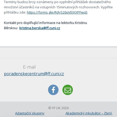
Termíny budou brzy oznámeny po vyplnění přihlášek dostatečného
množství účastníků na vstupních 15minutových rozhovorech. Vyplňte
přihlášku zde:
https://forms.gle/RdyS26qVEJXXPFwq5
Kontakt pro doplňující informace na lektorku Kristinu
Běrskou:
kristina.berska@ff.cuni.cz
E-mail
poradenskecentrum@ff.cuni.cz
© FF UK 2026
Adaptační skupiny
Akademický inkubátor – čtení,