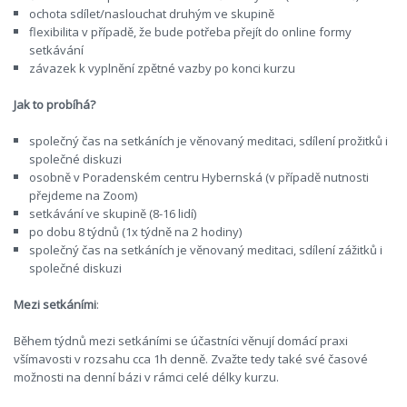
ochota sdílet/naslouchat druhým ve skupině
flexibilita v případě, že bude potřeba přejít do online formy
setkávání
závazek k vyplnění zpětné vazby po konci kurzu
Jak to probíhá?
společný čas na setkáních je věnovaný meditaci, sdílení prožitků i
společné diskuzi
osobně v Poradenském centru Hybernská (v případě nutnosti
přejdeme na Zoom)
setkávání ve skupině (8-16 lidí)
po dobu 8 týdnů (1x týdně na 2 hodiny)
společný čas na setkáních je věnovaný meditaci, sdílení zážitků i
společné diskuzi
Mezi setkáními
:
Během týdnů mezi setkáními se účastníci věnují domácí praxi
všímavosti v rozsahu cca 1h denně. Zvažte tedy také své časové
možnosti na denní bázi v rámci celé délky kurzu.