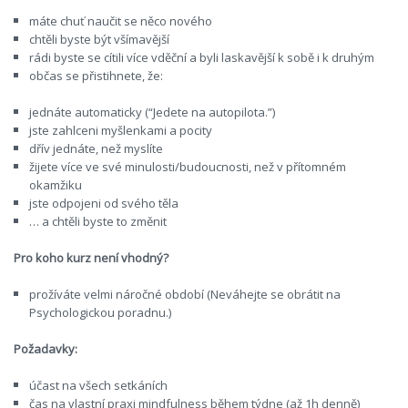
máte chuť naučit se něco nového
chtěli byste být všímavější
rádi byste se cítili více vděční a byli laskavější k sobě i k druhým
občas se přistihnete, že:
jednáte automaticky (“Jedete na autopilota.”)
jste zahlceni myšlenkami a pocity
dřív jednáte, než myslíte
žijete více ve své minulosti/budoucnosti, než v přítomném
okamžiku
jste odpojeni od svého těla
… a chtěli byste to změnit
Pro koho kurz není vhodný?
prožíváte velmi náročné období (Neváhejte se obrátit na
Psychologickou poradnu.)
Požadavky:
účast na všech setkáních
čas na vlastní praxi mindfulness během týdne (až 1h denně)