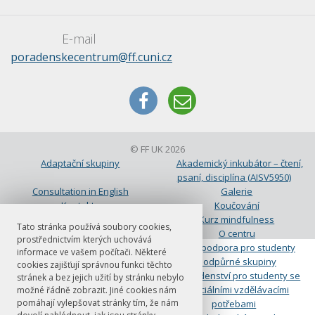
E-mail
poradenskecentrum@ff.cuni.cz
© FF UK 2026
Adaptační skupiny
Akademický inkubátor – čtení,
psaní, disciplína (AISV5950)
Consultation in English
Galerie
Kontakty
Koučování
Koučování
Kurz mindfulness
Tato stránka používá soubory cookies,
Mapa
O centru
prostřednictvím kterých uchovává
Objednání
Peer podpora pro studenty
informace ve vašem počítači. Některé
Podpůrná skupina pro studenty-
Podpůrné skupiny
cookies zajišťují správnou funkci těchto
rodiče
Poradenství pro studenty se
stránek a bez jejich užití by stránku nebylo
speciálními vzdělávacími
možné řádně zobrazit. Jiné cookies nám
pomáhají vylepšovat stránky tím, že nám
potřebami