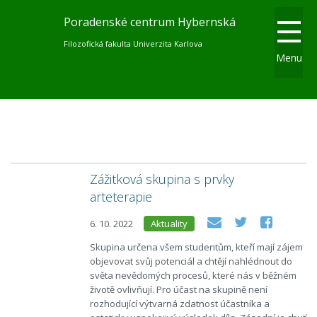
Poradenské centrum Hybernská
Filozofická fakulta Univerzita Karlova
Menu
Zážitková skupina s prvky
arteterapie
6. 10. 2022
Aktuality
Skupina určena všem studentům, kteří mají zájem
objevovat svůj potenciál a chtějí nahlédnout do
světa nevědomých procesů, které nás v běžném
životě ovlivňují. Pro účast na skupině není
rozhodující výtvarná zdatnost účastníka a