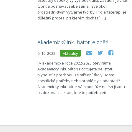
esteticky uspokojivý výsledek díla. Zásadní je chuť
tvořit a poznávat sebe sama i své okolí
prostřednictvím výtvarné tvorby. Pro arteterapii je
důležitý proces, při kterém dochází […]
Akademický inkubátor je zpět!
6. 10. 2022
Aktuality
I v akademické roce 2022/2023 otevíráme
Akademický inkubátor! Pociťujete nejistotu
plynoucí z přechodu ze střední školy? Máte
specifické potřeby nebo problémy s adaptací?
Akademický inkubátor vám pomůže nalézt jistotu
a zdokonalit se tam, kde to potřebujete.